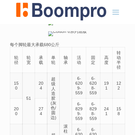
每个脚轮最大承载680公斤
转
轮
轮
承
单
轴
活
固
高
动
径
宽
载
轮
承
动
定
度
半
径
6-
6-
超
15
20
620
620
19
12
级
0
4
9-
8-
1
2
人
559
559
造
51
胶
(灰
6-
6-
色/
20
27
829
829
24
15
圆
0
4
9-
8-
1
8
边)
559
559
滚
6-
6-
柱
620
620