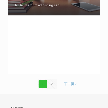
Nulla interdum adipiscing sed
asdfq2asdf
1
2
下一页