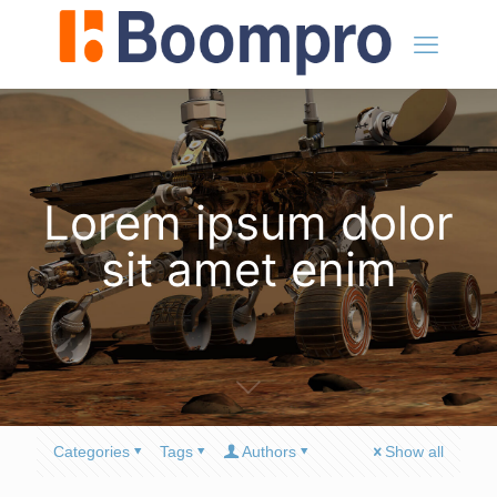
Lorem ipsum dolor
sit amet enim
Categories
Tags
Authors
Show all